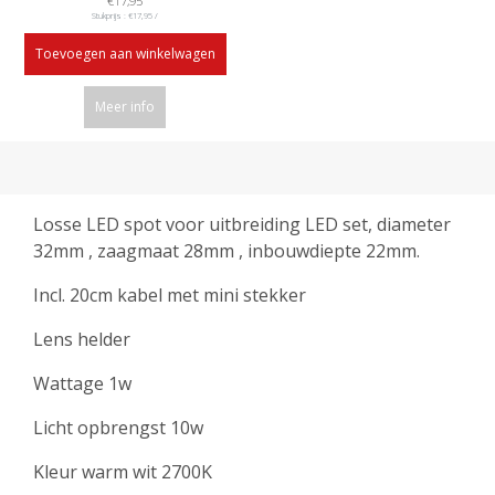
€17,95
Stukprijs : €17,95 /
Toevoegen aan winkelwagen
Meer info
Losse LED spot voor uitbreiding LED set, diameter
32mm , zaagmaat 28mm , inbouwdiepte 22mm.
Incl. 20cm kabel met mini stekker
Lens helder
Wattage 1w
Licht opbrengst 10w
Kleur warm wit 2700K