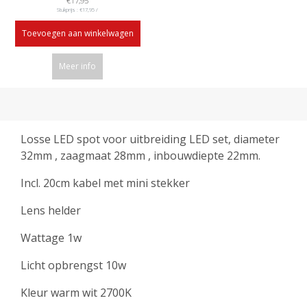
€17,95
Stukprijs : €17,95 /
Toevoegen aan winkelwagen
Meer info
Losse LED spot voor uitbreiding LED set, diameter
32mm , zaagmaat 28mm , inbouwdiepte 22mm.
Incl. 20cm kabel met mini stekker
Lens helder
Wattage 1w
Licht opbrengst 10w
Kleur warm wit 2700K