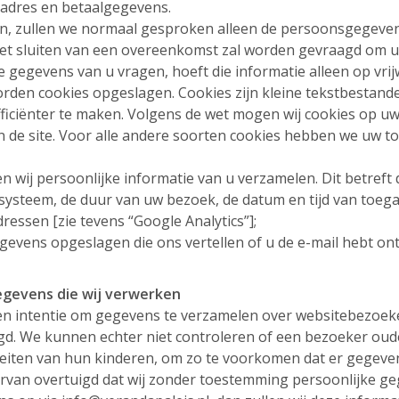
adres en betaalgegevens.
ten, zullen we normaal gesproken alleen de persoonsgegev
ij het sluiten van een overeenkomst zal worden gevraagd om
gegevens van u vragen, hoeft die informatie alleen op vrijw
orden cookies opgeslagen. Cookies zijn kleine tekstbestan
iciënter te maken. Volgens de wet mogen wij cookies op uw 
an de site. Voor alle andere soorten cookies hebben we uw t
n wij persoonlijke informatie van u verzamelen. Dit betreft
systeem, de duur van uw bezoek, de datum en tijd van toe
ssen [zie tevens “Google Analytics”];
egevens opgeslagen die ons vertellen of u de e-mail hebt 
egevens die wij verwerken
 intentie om gegevens te verzamelen over websitebezoekers 
. We kunnen echter niet controleren of een bezoeker ouder
iviteiten van hun kinderen, om zo te voorkomen dat er gege
ervan overtuigd dat wij zonder toestemming persoonlijke 