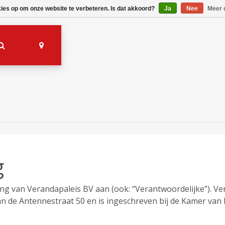
kies op om onze website te verbeteren. Is dat akkoord?
Ja
Nee
Meer 
g
ing van Verandapaleis BV aan (ook: “Verantwoordelijke”). Ver
an de Antennestraat 50 en is ingeschreven bij de Kamer v