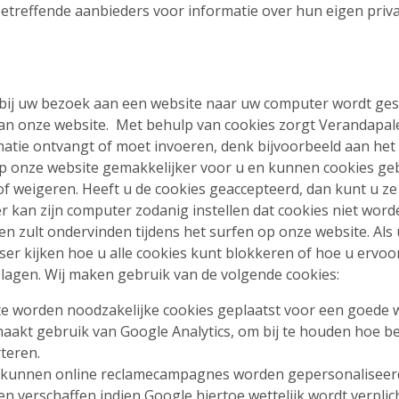
etreffende aanbieders voor informatie over hun eigen priva
t bij uw bezoek aan een website naar uw computer wordt ge
 van onze website. Met behulp van cookies zorgt Verandapale
rmatie ontvangt of moet invoeren, denk bijvoorbeeld aan he
p onze website gemakkelijker voor u en kunnen cookies ge
f weigeren. Heeft u de cookies geaccepteerd, dan kunt u ze l
r kan zijn computer zodanig instellen dat cookies niet wor
en zult ondervinden tijdens het surfen op onze website. Als
ser kijken hoe u alle cookies kunt blokkeren of hoe u ervo
slagen. Wij maken gebruik van de volgende cookies:
ite worden noodzakelijke cookies geplaatst voor een goede 
 maakt gebruik van Google Analytics, om bij te houden hoe 
teren.
 kunnen online reclamecampagnes worden gepersonaliseerd
n verschaffen indien Google hiertoe wettelijk wordt verplic