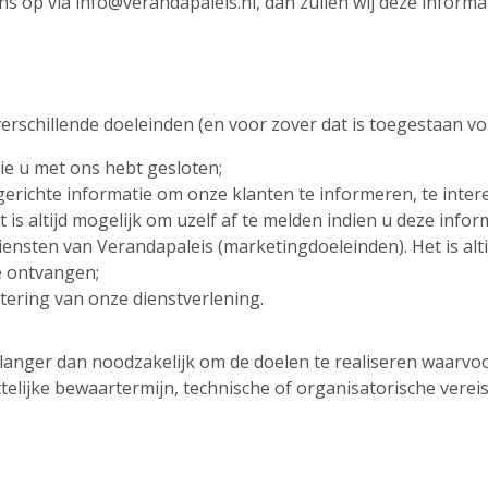
ns op via
info@verandapaleis.nl
, dan zullen wij deze informa
schillende doeleinden (en voor zover dat is toegestaan vol
ie u met ons hebt gesloten;
gerichte informatie om onze klanten te informeren, te inter
is altijd mogelijk om uzelf af te melden indien u deze infor
ensten van Verandapaleis (marketingdoeleinden). Het is alti
e ontvangen;
tering van onze dienstverlening.
anger dan noodzakelijk om de doelen te realiseren waarv
ettelijke bewaartermijn, technische of organisatorische verei