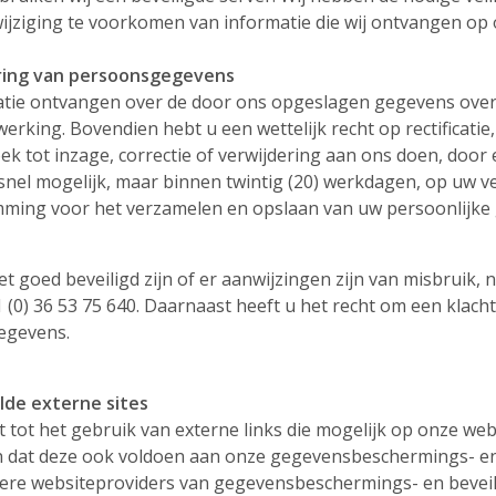
wijziging te voorkomen van informatie die wij ontvangen op 
ering van persoonsgegevens
atie ontvangen over de door ons opgeslagen gegevens over
rking. Bovendien hebt u een wettelijk recht op rectificatie
k tot inzage, correctie of verwijdering aan ons doen, door 
o snel mogelijk, maar binnen twintig (20) werkdagen, op uw 
emming voor het verzamelen en opslaan van uw persoonlijke
et goed beveiligd zijn of er aanwijzingen zijn van misbruik,
 (0) 36 53 75 640. Daarnaast heeft u het recht om een klacht 
gegevens.
lde externe sites
uit tot het gebruik van externe links die mogelijk op onze w
 dat deze ook voldoen aan onze gegevensbeschermings- en
dere websiteproviders van gegevensbeschermings- en beveil