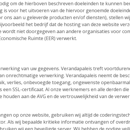
odig om de hierboven beschreven doeleinden te kunnen bere
 is voor het uitvoeren van de hiervoor genoemde doeleinde
or ons aan u geleverde producten en/of diensten), stellen w
ijvoorbeeld het bedrijf dat de hosting van deze website ver
ie wordt niet doorgegeven aan andere organisaties voor co
Economische Ruimte (EER) verwerkt.
verwerking van uw gegevens. Verandapaleis treft voortdur
m van onrechtmatige verwerking. Verandapaleis neemt de be
k, verlies, onbevoegde toegang, ongewenste openbaarmak
s een SSL-certificaat. Al onze werknemers en alle derden die 
 te houden aan de AVG en de vertrouwelijkheid van de verwe
ngen op onze website, gebruiken wij altijd de coderingstec
. Als wij bepaalde kritieke informatie ontvangen of overdr
bruiken wij een beveiligde server. Wij hebben de nodige ve