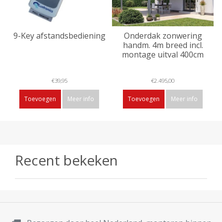
9-Key afstandsbediening
Onderdak zonwering
handm. 4m breed incl.
montage uitval 400cm
€39,95
€2.495,00
Toevoegen
Meer info
Toevoegen
Meer info
Recent bekeken