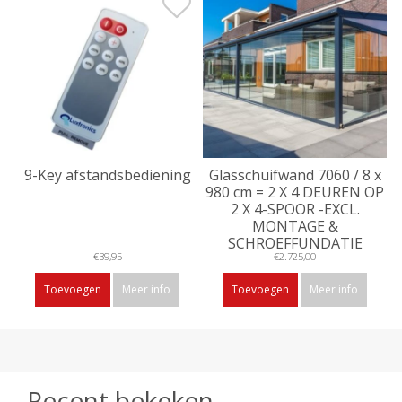
9-Key afstandsbediening
Glasschuifwand 7060 / 8 x
980 cm = 2 X 4 DEUREN OP
2 X 4-SPOOR -EXCL.
MONTAGE &
SCHROEFFUNDATIE
€39,95
€2.725,00
Toevoegen
Meer info
Toevoegen
Meer info
Recent bekeken