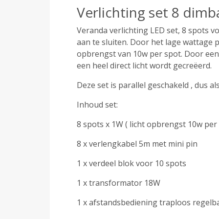
Verlichting set 8 dim
Veranda verlichting LED set, 8 spots vo
aan te sluiten. Door het lage wattage 
opbrengst van 10w per spot. Door een s
een heel direct licht wordt gecreëerd.
Deze set is parallel geschakeld , dus a
Inhoud set:
8 spots x 1W ( licht opbrengst 10w per
8 x verlengkabel 5m met mini pin
1 x verdeel blok voor 10 spots
1 x transformator 18W
1 x afstandsbediening traploos regelb