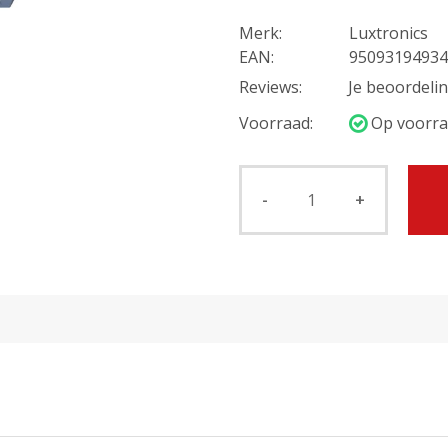
Merk:
Luxtronics
EAN:
95093194934
Reviews:
Je beoordeli
Voorraad:
Op voorra
-
+