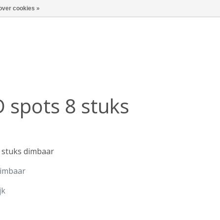
over cookies »
 spots 8 stuks
 stuks dimbaar
dimbaar
jk