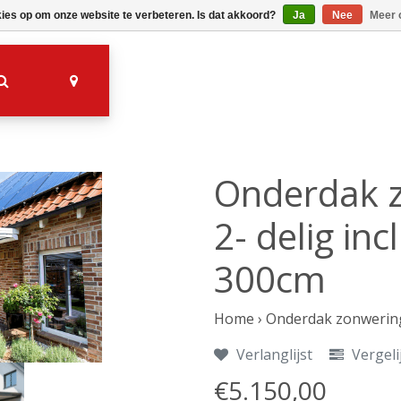
kies op om onze website te verbeteren. Is dat akkoord?
Ja
Nee
Meer 
Onderdak z
2- delig in
300cm
Home
›
Onderdak zonwering 
Verlanglijst
Vergeli
€5.150,00