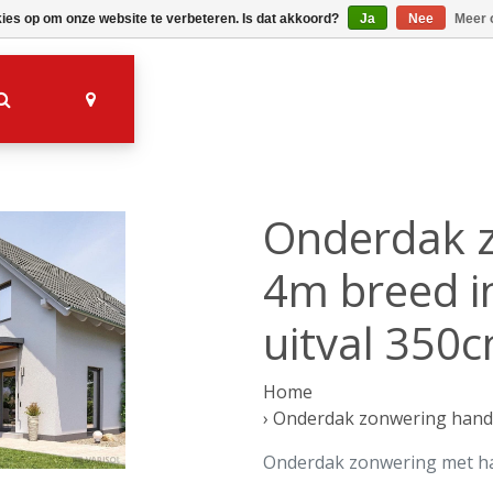
kies op om onze website te verbeteren. Is dat akkoord?
Ja
Nee
Meer 
Onderdak 
4m breed i
uitval 350
Home
›
Onderdak zonwering handm
Onderdak zonwering met h