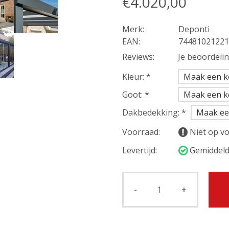
€4.020,00
Merk:
Deponti
EAN:
74481021221
Reviews:
Je beoordeli
Kleur:
*
Goot:
*
Dakbedekking:
*
Voorraad:
Niet op v
Levertijd:
Gemiddeld
-
+