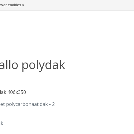
over cookies »
allo polydak
dak 406x350
met polycarbonaat dak - 2
jk