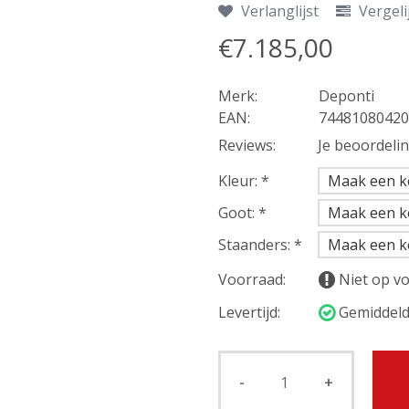
Verlanglijst
Vergeli
€7.185,00
Merk:
Deponti
EAN:
74481080420
Reviews:
Je beoordeli
Kleur:
*
Goot:
*
Staanders:
*
Voorraad:
Niet op v
Levertijd:
Gemiddeld
-
+