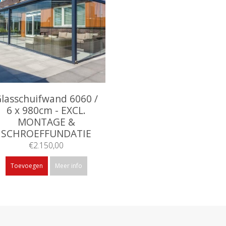
lasschuifwand 6060 /
6 x 980cm - EXCL.
MONTAGE &
SCHROEFFUNDATIE
€2.150,00
Toevoegen
Meer info