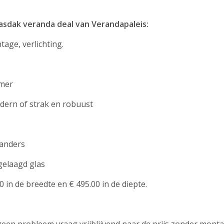
lasdak veranda deal van Verandapaleis:
tage, verlichting.
amer
odern of strak en robuust
aanders
 gelaagd glas
 in de breedte en € 495.00 in de diepte.