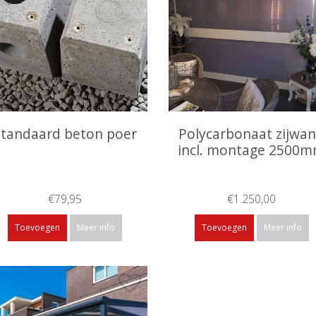
tandaard beton poer
Polycarbonaat zijwa
incl. montage 2500
€79,95
€1.250,00
Toevoegen
Meer info
Toevoegen
Meer info