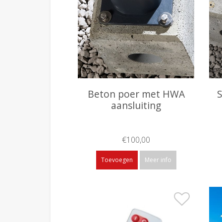
Beton poer met HWA
S
aansluiting
€100,00
Toevoegen
Meer info