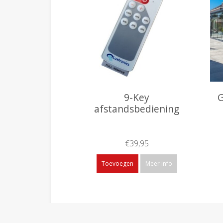
9-Key
G
afstandsbediening
€39,95
Toevoegen
Meer info