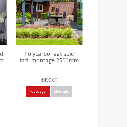
nd
Polycarbonaat spie
mm
incl. montage 2500mm
€495,00
Toevoegen
Meer info