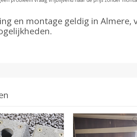
geen probleem vraag vrijblijvend naar de prijs zonder mont
ring en montage geldig in Almere, 
ogelijkheden.
en