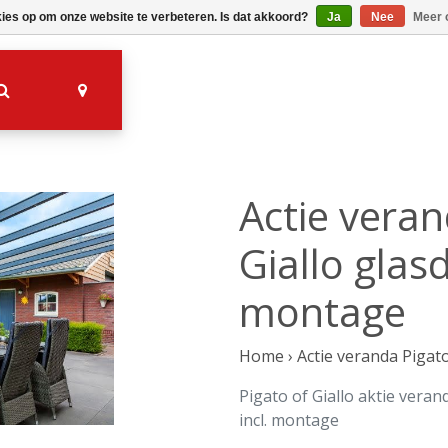
kies op om onze website te verbeteren. Is dat akkoord?
Ja
Nee
Meer 
Actie veran
Giallo glas
montage
Home
›
Actie veranda Pigato
Pigato of Giallo aktie veran
incl. montage