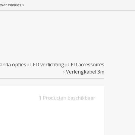
over cookies »
anda opties
›
LED verlichting
›
LED accessoires
›
Verlengkabel 3m
1
Producten beschikbaar